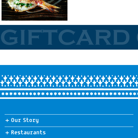
GIFTCARD
Treat your loved ones
with a gift voucher
for any of our
restaurants >>
Our Story
Restaurants