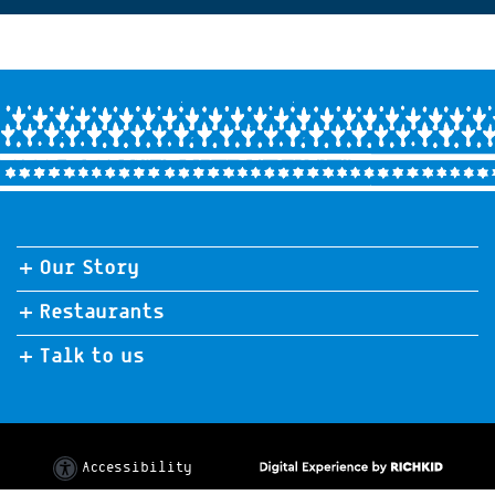
Treat your loved ones
with a gift voucher
for any of our
restaurants >>
Our Story
Restaurants
Talk to us
Accessibility