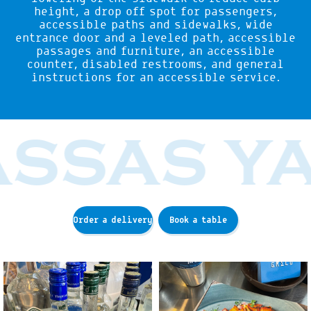
height, a drop off spot for passengers,
accessible paths and sidewalks, wide
entrance door and a leveled path, accessible
passages and furniture, an accessible
counter, disabled restrooms, and general
instructions for an accessible service.
SSAS YA
Order a delivery
Book a table
לפתיחת
לפתיחת
התמונה
התמונה
בגדול
בגדול
-
-